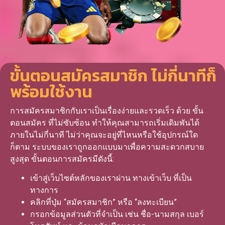
ขั้นตอนสมัครสมาชิก ไม่กี่นาทีก็
พร้อมใช้งาน
การสมัครสมาชิกกับเราเป็นเรื่องง่ายและรวดเร็ว ด้วย ขั้น
ตอนสมัคร ที่ไม่ซับซ้อน ทำให้คุณสามารถเริ่มเดิมพันได้
ภายในไม่กี่นาที ไม่ว่าคุณจะอยู่ที่ไหนหรือใช้อุปกรณ์ใด
ก็ตาม ระบบของเราถูกออกแบบมาเพื่อความสะดวกสบาย
สูงสุด ขั้นตอนการสมัครมีดังนี้:
เข้าสู่เว็บไซต์หลักของเราผ่าน ทางเข้าเว็บ ที่เป็น
ทางการ
คลิกที่ปุ่ม “สมัครสมาชิก” หรือ “ลงทะเบียน”
กรอกข้อมูลส่วนตัวที่จำเป็น เช่น ชื่อ-นามสกุล เบอร์