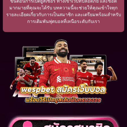
ขั้นตอนการเปิดยูสเซอร์ ทางเข้าเว็บที่ปลอดภัย และข้อดี
มากมายที่คุณจะได้รับ บทความนี้จะช่วยให้คุณเข้าใจทุก
รายละเอียดเกี่ยวกับการเป็นสมาชิก และเตรียมพร้อมสำหรับ
การเดิมพันฟุตบอลที่เหนือระดับกับเรา