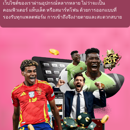
เว็บไซต์ของเราผ่านอุปกรณ์หลากหลาย ไม่ว่าจะเป็น
คอมพิวเตอร์ แท็บเล็ต หรือสมาร์ทโฟน ด้วยการออกแบบที่
รองรับทุกแพลตฟอร์ม การเข้าถึงจึงง่ายดายและสะดวกสบาย