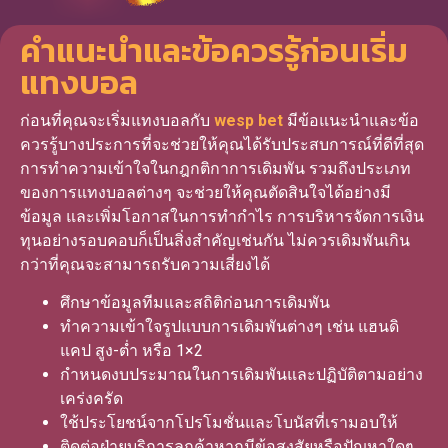
คำแนะนำและข้อควรรู้ก่อนเริ่ม
แทงบอล
ก่อนที่คุณจะเริ่มแทงบอลกับ
wesp bet
มีข้อแนะนำและข้อ
ควรรู้บางประการที่จะช่วยให้คุณได้รับประสบการณ์ที่ดีที่สุด
การทำความเข้าใจในกฎกติกาการเดิมพัน รวมถึงประเภท
ของการแทงบอลต่างๆ จะช่วยให้คุณตัดสินใจได้อย่างมี
ข้อมูล และเพิ่มโอกาสในการทำกำไร การบริหารจัดการเงิน
ทุนอย่างรอบคอบก็เป็นสิ่งสำคัญเช่นกัน ไม่ควรเดิมพันเกิน
กว่าที่คุณจะสามารถรับความเสี่ยงได้
ศึกษาข้อมูลทีมและสถิติก่อนการเดิมพัน
ทำความเข้าใจรูปแบบการเดิมพันต่างๆ เช่น แฮนดิ
แคป สูง-ต่ำ หรือ 1×2
กำหนดงบประมาณในการเดิมพันและปฏิบัติตามอย่าง
เคร่งครัด
ใช้ประโยชน์จากโปรโมชั่นและโบนัสที่เรามอบให้
ติดต่อฝ่ายบริการลูกค้าหากมีข้อสงสัยหรือปัญหาใดๆ