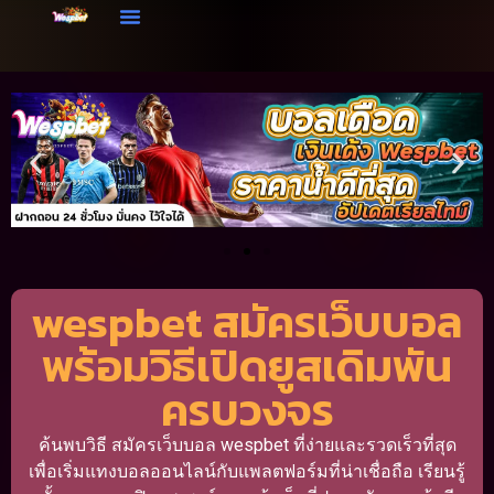
wespbet สมัครเว็บบอล
พร้อมวิธีเปิดยูสเดิมพัน
ครบวงจร
ค้นพบวิธี สมัครเว็บบอล wespbet ที่ง่ายและรวดเร็วที่สุด
เพื่อเริ่มแทงบอลออนไลน์กับแพลตฟอร์มที่น่าเชื่อถือ เรียนรู้