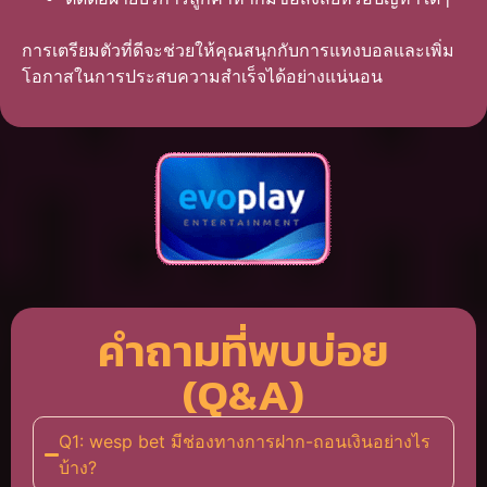
การเตรียมตัวที่ดีจะช่วยให้คุณสนุกกับการแทงบอลและเพิ่ม
โอกาสในการประสบความสำเร็จได้อย่างแน่นอน
คำถามที่พบบ่อย
(Q&A)
Q1: wesp bet มีช่องทางการฝาก-ถอนเงินอย่างไร
บ้าง?