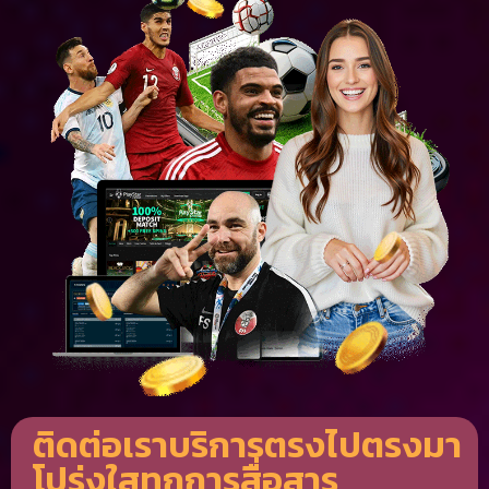
ติดต่อเราบริการตรงไปตรงมา
โปร่งใสทุกการสื่อสาร