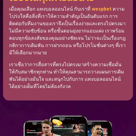
เมื่อคุณเลือก แทงบอลออนไลน์ กับเราที่
wespbet
ความ
โปร่งใสคือสิ่งที่เราให้ความสำคัญเป็นอันดับแรก การ
ติดต่อกับทีมงานของเราจึงเป็นเรื่องง่ายและตรงไปตรงมา
ไม่มีความซับซ้อน หรือขั้นตอนยุ่งยากแอบแฝง เราพร้อม
ตอบทุกข้อสงสัยของคุณอย่างชัดเจน ไม่ว่าจะเป็นเรื่องกฎ
กติกาการเดิมพัน การฝากถอน หรือโปรโมชั่นต่างๆ ที่เรา
มีให้เลือกมากมาย
เราเชื่อว่าการสื่อสารที่ตรงไปตรงมาสร้างความเชื่อมั่น
ให้กับสมาชิกทุกท่าน ทำให้คุณสามารถวางแผนการเดิม
พันได้อย่างมั่นใจ และสนุกไปกับการ แทงบอลออนไลน์
ได้อย่างเต็มที่โดยไม่ต้องกังวล