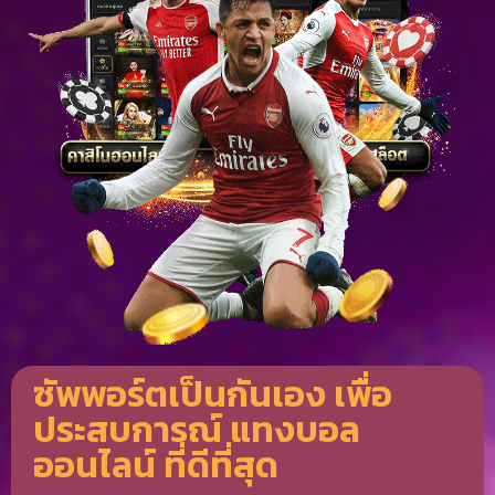
ซัพพอร์ตเป็นกันเอง เพื่อ
ประสบการณ์ แทงบอล
ออนไลน์ ที่ดีที่สุด