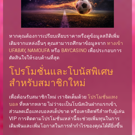
หากคุณต้องการเปรียบเทียบราคาหรือดูข้อมูลสถิติเพิ่ม
เติมจากแหล่งอื่นๆ คุณสามารถศึกษาข้อมูลจาก
ทางเข้า
UFABAY
,
NAMOUFA
หรือ
BAYCASINO
เพื่อประกอบการ
ตัดสินใจให้รอบด้านที่สุด
โปรโมชั่นและโบนัสพิเศษ
สำหรับสมาชิกใหม่
เพื่อต้อนรับสมาชิกใหม่ เราจัดเต็มด้วย
โปรโมชั่นแทง
บอล
ที่หลากหลาย ไม่ว่าจะเป็นโบนัสเงินฝากแรกเข้า,
ส่วนลดเมื่อแทงบอลสเต็ปขาด หรือเครดิตฟรีสำหรับผู้เล่น
VIP การติดตามโปรโมชั่นเหล่านี้จะช่วยเพิ่มทุนในการ
เดิมพันและเพิ่มโอกาสในการทำกำไรของคุณได้ดียิ่งขึ้น