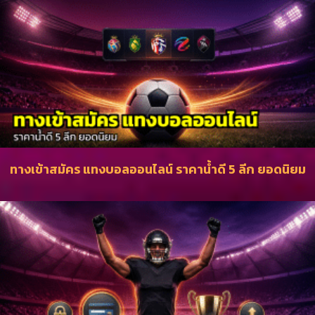
ทางเข้าสมัคร แทงบอลออนไลน์ ราคาน้ำดี 5 ลีก ยอดนิยม