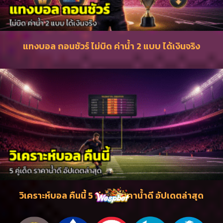
แทงบอล ถอนชัวร์ ไม่บิด ค่าน้ำ 2 แบบ ได้เงินจริง
วิเคราะห์บอล คืนนี้ 5 คู่เด็ด ราคาน้ำดี อัปเดตล่าสุด