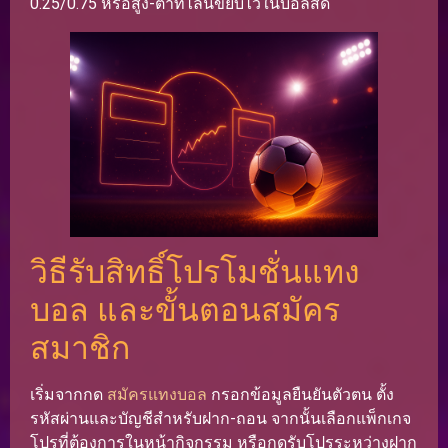
0.25/0.75 หรือสูง-ต่ำที่ไลน์ขยับไวในบอลสด
วิธีรับสิทธิ์โปรโมชั่นแทง
บอล และขั้นตอนสมัคร
สมาชิก
เริ่มจากกด
สมัครแทงบอล
กรอกข้อมูลยืนยันตัวตน ตั้ง
รหัสผ่านและบัญชีสำหรับฝาก-ถอน จากนั้นเลือกแพ็กเกจ
โปรที่ต้องการในหน้ากิจกรรม หรือกดรับโปรระหว่างฝาก