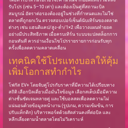
รับโปร (เช่น 5–10 เท่า) และต้องเป็นคู่ที่สถานะบิล
สมบูรณ์ อัตราต่อรองต้องอยู่ในช่วงที่กำหนดและไม่ใช่
ตลาดที่ถูกยกเว้น ตรวจสอบเปอร์เซ็นต์นับเทิร์นของตลาด
ต่างๆ เช่น แฮนดิแคป/สูง-ต่ำ/1×2 เพื่อวางแผนทำยอด
อย่างมีประสิทธิภาพ เมื่อครบเทิร์น ระบบจะปลดล็อกการ
ถอนทันที ควรอ่านเงื่อนไขโปรรายรายการก่อนรับทุก
ครั้งเพื่อลดความคลาดเคลื่อน
เทคนิคใช้โปรแทงบอลให้คุ้ม
เพิ่มโอกาสทำกำไร
โฟกัส EV+ โดยจับคู่โปรกับราคาที่มีความได้เปรียบทาง
สถิติ เลือกบิลเดี่ยวเมื่อมั่นใจข้อมูล เลือกสเต็ปเมื่อมีความ
ต่างชั้นชัดเจนหลายคู่ และใช้บอลสดเพื่อลดความไม่
แน่นอนด้วยข้อมูลหน้างาน (รูปเกม, ความเข้มข้น, การ
ปรับแท็กติก) บริหารพอร์ตด้วยสัดส่วนคงที่ต่อบิล และ
หลีกเลี่ยงตามน้ำตลาดโดยไม่วิเคราะห์