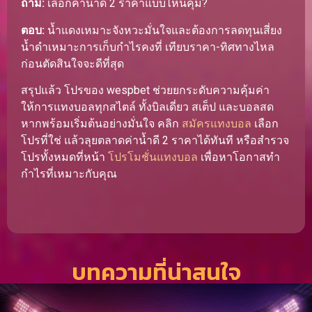
ถาม:
เลือกค่าน้ำดี 2 ราคาแบบไหนคุ้ม?
ตอบ:
น้ำแดงเหมาะจังหวะมั่นใจและต้องการลดทุนเสี่ยง
น้ำดำเหมาะการเก็บกำไรคงที่ เทียบราคา-ทิศทางไหล
ก่อนตัดสินใจจะดีที่สุด
สรุปแล้ว โปรของ wespbet ช่วยยกระดับความคุ้มค่า
ให้การแทงบอลทุกสไตล์ ทั้งบิลเดี่ยว สเต็ป และบอลสด
หากพร้อมเริ่มต้นอย่างมั่นใจ คลิก
สมัครแทงบอล
เลือก
โปรที่ใช่ แล้วลุยตลาดค่าน้ำดี 2 ราคาได้ทันที หรือสำรวจ
โปรทั้งหมดที่หน้า
โปรโมชั่นแทงบอล
เพื่อหาโอกาสทำ
กำไรที่เหมาะกับคุณ
บทความที่น่าสนใจ